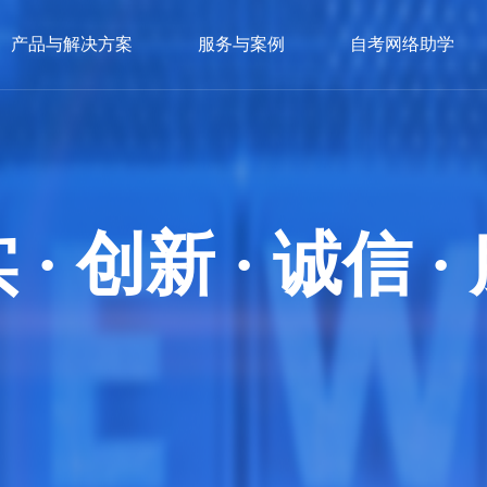
产品与解决方案
服务与案例
自考网络助学
 · 创新 · 诚信 ·