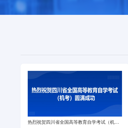
热烈祝贺四川省全国高等教育自学考试（机考）圆满成功